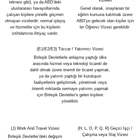
Vizeleri
teknesi gibi), ya da ABD’deki
uluslararası havayollarında
Genel olarak, onaylanan bir
çalışan kişilere yönelik göçmen
eğitim kursuna katılmak üzere
olmayan vizelerdir; normal işleyiş
ABD’ye gelecek olan kişiler için
ve hizmetler için bu kişilerin
bir Öğrenci Vizesi gereklidir.
istihdamına ihtiyaç vardır.
(E1/E2/E3) Tüccar / Yatırımcı Vizesi
Birleşik Devletlerle anlaşma yaptığı ülke
arasında hizmet veya teknoloji ticareti de
dahil olmak üzere önemli bir ticaret yapmak,
ya da yatırım yaptığı bir kuruluşun
faaliyetlerini geliştirmek, yönetmek veya
önemli miktarda sermaye yatırımı yapmak
için Birleşik Devletler’e gelen kişilere
yöneliktir.
(J) Work And Travel Vizesi
(H, L, O, P, Q, R) Geçici İşçi /
Çalışma veya Staj Vizesi
Birleşik Devletler’deki değişim