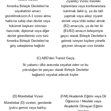
Ziyaretçi Vizesi mesleki
Amerika Birleşik Devletleri’ne
toplantılara veya konferanslara
seyahatinin amacı
katılmak dahil iş, ya da tatil
gözetilmeksizin A-1 vizesi alma
yapmak veya aileyi ziyaret
hakkına sahip olan devlet veya
etmek veya tıbbi tedavi almak
hükümet başkanı istisnası
(B2) amacıyla, ya da her iki
haricinde, diplomat veya diğer
(B1/B2) amacın birleşimiyle
devlet görevlilerinin vize türü
geçici olarak Birleşik Devletler’e
Amerika Birleşik Devletleri’ne
gelmek isteyen kişilere yönelik
giriş sebeplerine bağlıdır.
göçmen olmayan vize türüdür.
(C) ABD’den Transit Geçiş
İki yabancı ülke arasında seyahat eden ve bu
yolculuğun bir parçası olarak Birleşik Devletler
bağlantılı seyahat edecek kişiler.
(D) Mürettebat Vizesi
(F/M) Akademik Eğitim veya Dil
Öğrencisi / Mesleki veya
Mürettebat (D) vizeleri, gemilerde
Akademik Olmayan Eğitim
(yolcu gemisi veya balıkçı